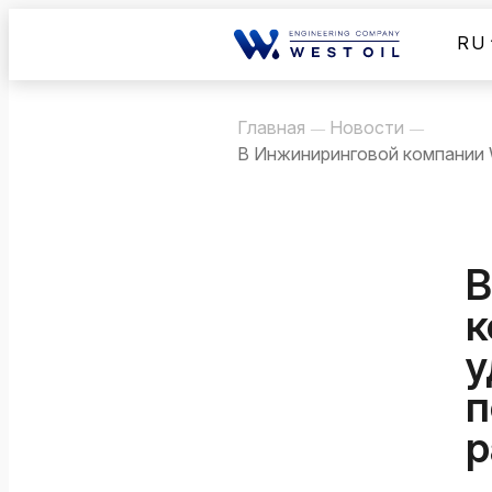
Перейти
RU
к
содержимому
Главная
Новости
—
—
В Инжиниринговой компании W
В
к
у
п
р