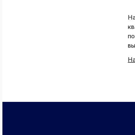
На
кв
по
вы
Н