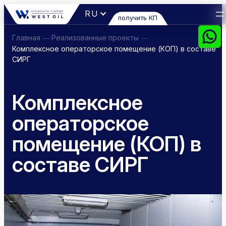
Перейти
RU
получить КП
к
содержимому
Главная
Реализованные проекты
—
—
Комплексное операторское помещение (КОП) в составе
СИРГ
Комплексное
операторское
помещение (КОП) в
составе СИРГ