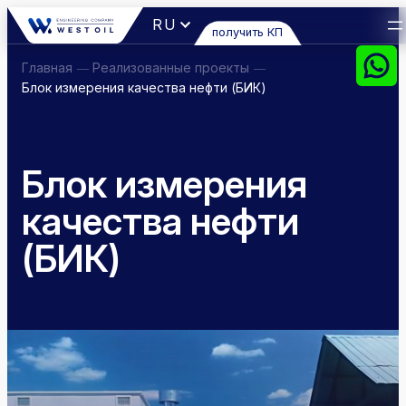
Перейти
RU
получить КП
к
содержимому
Главная
Реализованные проекты
—
—
Блок измерения качества нефти (БИК)
Блок измерения
качества нефти
(БИК)